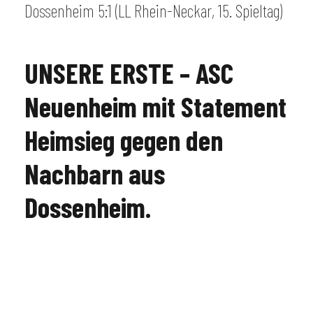
Dossenheim 5:1 (LL Rhein-Neckar, 15. Spieltag)
UNSERE ERSTE – ASC
Neuenheim mit Statement
Heimsieg gegen den
Nachbarn aus
Dossenheim.
UNSERE ERSTE hat schwierige Wochen hinter sich,
was die Punkteausbeute betrifft. Ob verletzte
Stammspieler, mangelnde Chancenverwertung, ein